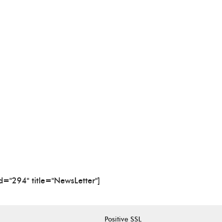
id="294" title="NewsLetter"]
Positive SSL