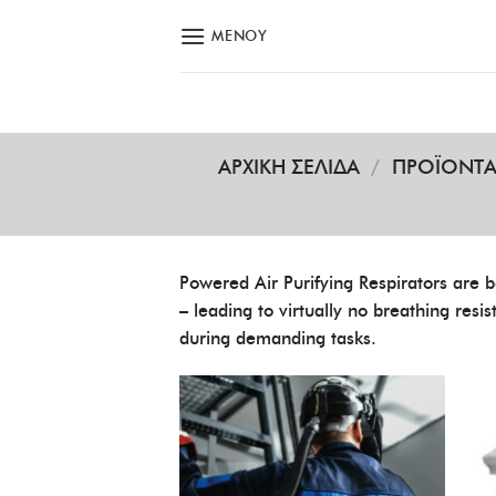
Skip
ΜΕΝΟΎ
to
content
ΑΡΧΙΚΉ ΣΕΛΊΔΑ
/
ΠΡΟΪΌΝΤ
Powered Air Purifying Respirators are b
– leading to virtually no breathing resi
during demanding tasks.